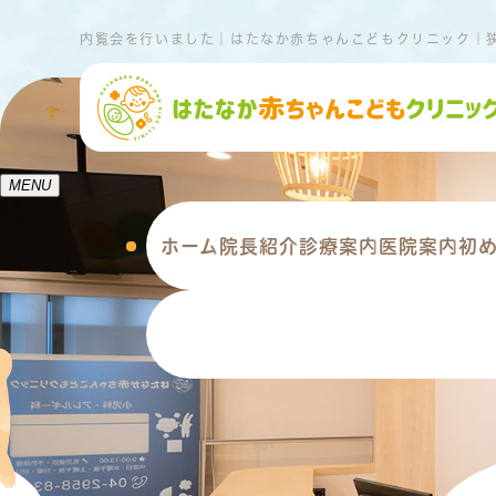
内覧会を行いました｜はたなか赤ちゃんこどもクリニック｜
MENU
ホーム
院長紹介
診療案内
医院案内
初