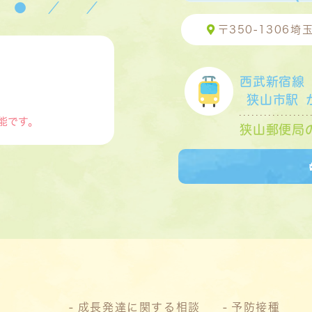
●
／
／
〒350-1306
埼玉
西武新宿線
狭山市駅
能です。
狭山郵便局
成長発達に関する相談
予防接種