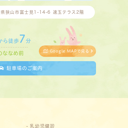
県狭山市富士見1-14-6 速玉テラス2階
7
から徒歩
分
Google MAPで見る
のななめ前
駐車場のご案内
乳幼児健診